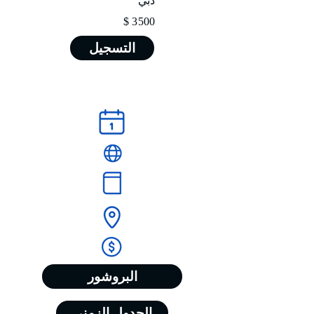
دبي
3500 $
التسجيل
البروشور
الجدول الزمني