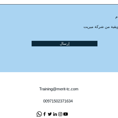
م
يقية من شركة ميريت
إرسال
Training@merit-tc.com
00971502371634