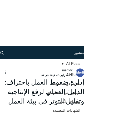
منشور
All Posts
merit-tc
All Posts
26 فبراير
3 دقيقة قراءة
إدارة ضغوط العمل باحتراف:
معايير دولية معتمدة
الدليل العملي لرفع الإنتاجية
دروس أمن المعلومات
وتقليل التوتر في بيئة العمل
شهادات الأيزو
الشهادات المعتمدة