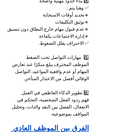
4️⃣ بناء حدود مهنية واضحة
✅ وهنا يتم : 
🔹تحديد أوقات الاستجابة
🔹توثيق التكليفات
🔹عدم قبول مهام خارج النطاق دون تنسيق
🔹إدارة الاجتماعات بكفاءة
✅ الاحتراف يقلل الضغوط.
5️⃣  مهارات التواصل تحت الضغط
الموظف المحترف يبلغ مبكرًا عند تعارض 
المهام أو عدم واقعية المواعيد. التواصل 
الوقائي أفضل من الاعتذار المتأخر.
6️⃣ تطوير الذكاء العاطفي في العمل
فهم ردود الفعل الشخصية، التحكم في 
الانفعال، الفصل بين النقد والذات، وتحليل 
المواقف بموضوعية.
الفرق بين الموظف العادي 