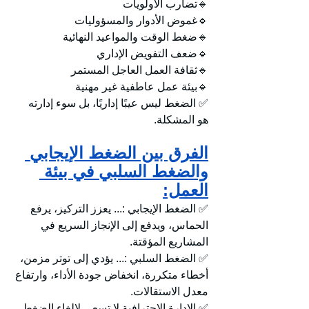
🔹تضارب الأولويات
🔹غموض الأدوار والمسؤوليات
🔹ضغط الوقت والمواعيد النهائية
🔹ضعف التفويض الإداري
🔹ثقافة العمل العاجل المستمر
🔹بيئة عمل عاطفية غير مهنية
✅ الضغط ليس عيبًا إداريًا، بل سوء إدارته 
هو المشكلة.
الفرق بين الضغط الإيجابي 
والضغط السلبي في بيئة 
العمل:
✅ الضغط الإيجابي :... يعزز التركيز، يرفع 
الحماس، ويدفع إلى الإنجاز السريع في 
المشاريع المؤقتة.
✅ الضغط السلبي :... يؤدي إلى توتر مزمن، 
أخطاء متكررة، انخفاض جودة الأداء، وارتفاع 
معدل الاستقالات.
✅ الإدارة الاحترافية لا تسعى لإلغاء الضغط، 