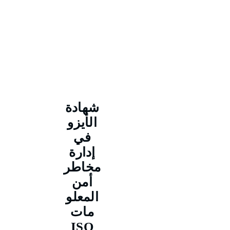
شهادة
الأيزو
في
إدارة
مخاطر
أمن
المعلو
مات
ISO