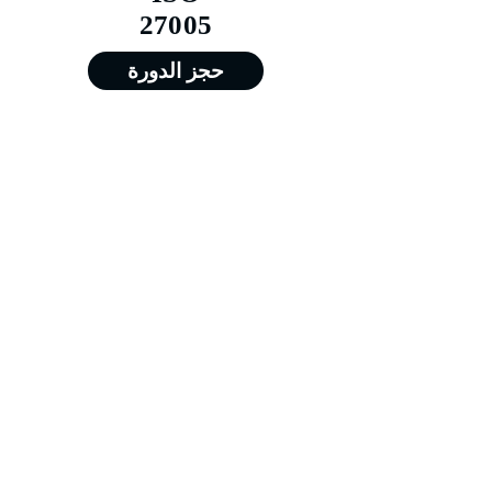
27005
حجز الدورة
من 15/02/2026 إلى 19/02/2026
من 17/05/2026 إلى 21/05/2026
من 16/08/2026 إلى 20/08/2026
من 15/11/2026 إلى 19/11/2026
Training@merit-tc.com
00971502371634
Merit For Training FZE LLC - جميع الحقوق
محفوظة - شركة ميريت للتدريب - الشارقة @
2026