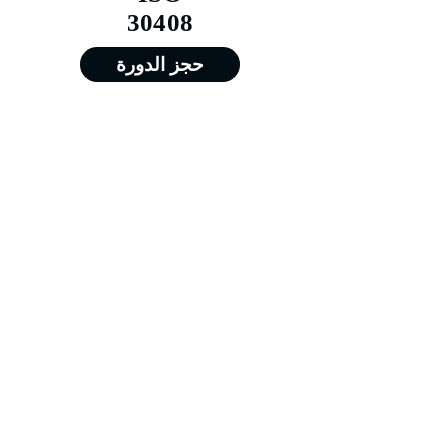
30408
حجز الدورة
من 18/01/2026 إلى 22/01/2026
من 19/04/2026 إلى 23/04/2026
من 19/07/2026 إلى 23/07/2026
من 18/10/2026 إلى 22/10/2026
Training@merit-tc.com
00971502371634
Merit For Training FZE LLC - جميع الحقوق
محفوظة - شركة ميريت للتدريب - الشارقة @
2026