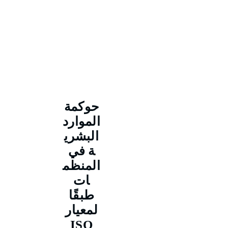
حوكمة
الموارد
البشري
ة في
المنظم
ات
طبقًا
لمعيار
ISO