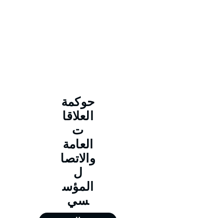
حوكمة
العلاقا
ت
العامة
والاتصا
ل
المؤس
سي