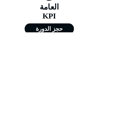
العامة
KPI
حجز الدورة
من 29/03/2026 إلى 02/04/2026
من 07/06/2026 إلى 11/06/2026
من 06/09/2026 إلى 10/09/2026
من 06/12/2026 إلى 10/12/2026
Training@merit-tc.com
00971502371634
Merit For Training FZE LLC - جميع الحقوق
محفوظة - شركة ميريت للتدريب - الشارقة @
2026