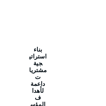
بناء
استراتي
جية
مشتريا
ت
داعمة
لأهدا
ف
المؤس