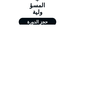
المسؤ
ولية
حجز الدورة
من 15/03/2026 إلى 19/03/2026
من 10/05/2026 إلى 14/05/2026
من 09/08/2026 إلى 13/08/2026
من 08/11/2026 إلى 12/11/2026
Training@merit-tc.com
00971502371634
Merit For Training FZE LLC - جميع الحقوق
محفوظة - شركة ميريت للتدريب - الشارقة @
2026