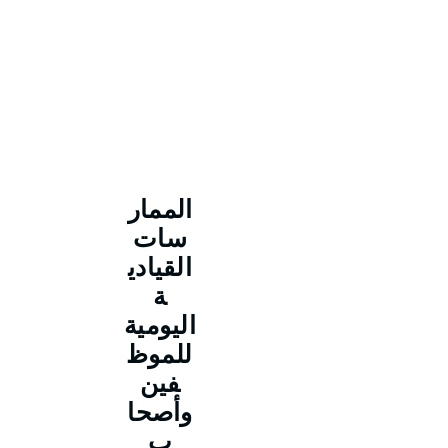
الممار
سات
القيادي
ة
اليومية
للموظ
فين
وأصحا
ب