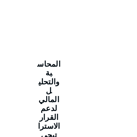
المحاس
بة
والتحلي
ل
المالي
لدعم
القرار
الاسترا
تيجي