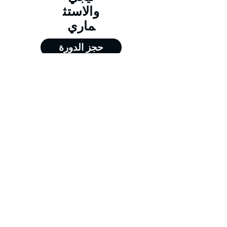
والاستث
ماري
حجز الدورة
من 18/01/2026 إلى 22/01/2026
من 19/04/2026 إلى 23/04/2026
من 19/07/2026 إلى 23/07/2026
من 18/10/2026 إلى 11/10/2026
Training@merit-tc.com
00971502371634
Merit For Training FZE LLC - جميع الحقوق
محفوظة - شركة ميريت للتدريب - الشارقة @
2026