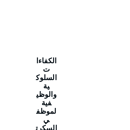
الكفاءا
ت
السلوك
ية
والوظي
فية
لموظف
ي
السكرت