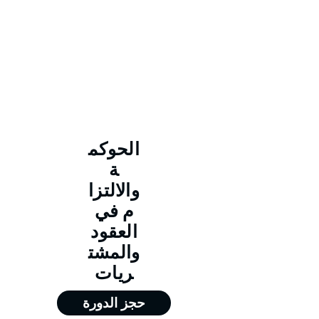
الحوكم
ة
والالتزا
م في
العقود
والمشت
ريات
حجز الدورة