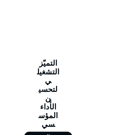
التميّز
التشغيل
ي
لتحسي
ن
الأداء
المؤس
سي