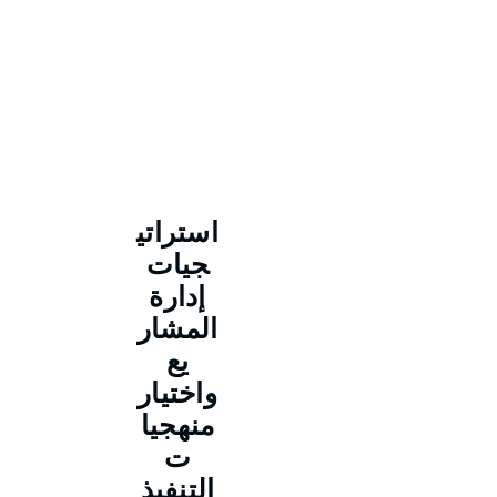
استراتي
جيات
إدارة
المشار
يع
واختيار
منهجيا
ت
التنفيذ