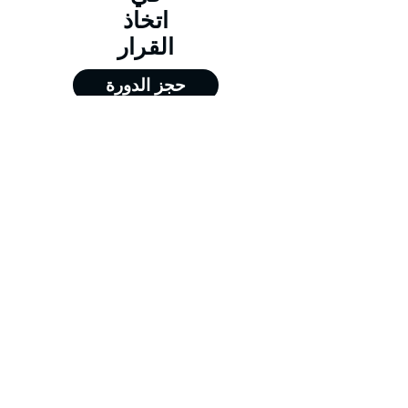
اتخاذ
القرار
حجز الدورة
من 25/01/2026 إلى 29/01/2026
من 26/04/2026 إلى 30/04/2026
من 26/07/2026 إلى 30/07/2026
من 22/11/2026 إلى 26/11/2026
Training@merit-tc.com
00971502371634
Merit For Training FZE LLC - جميع الحقوق
محفوظة - شركة ميريت للتدريب - الشارقة @
2026