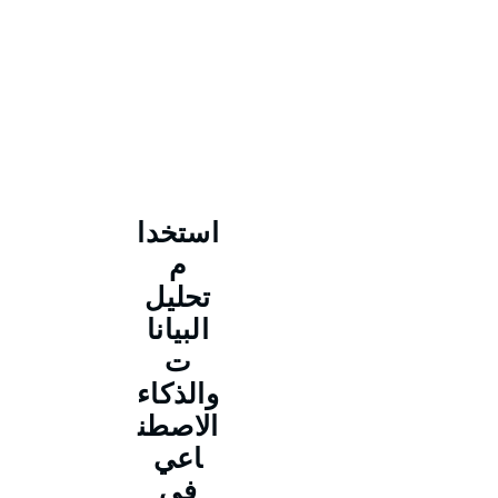
استخدا
م
تحليل
البيانا
ت
والذكاء
الاصطن
اعي
في