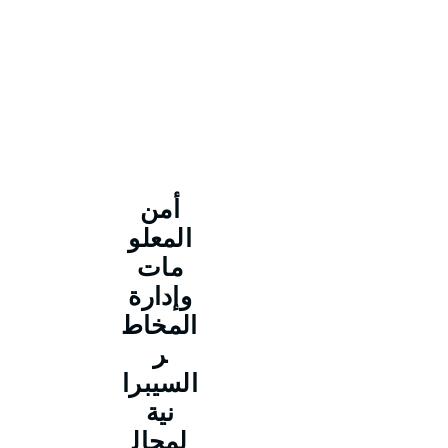
أمن
المعلو
مات
وإدارة
المخاط
ر
السيبرا
نية
لمجال