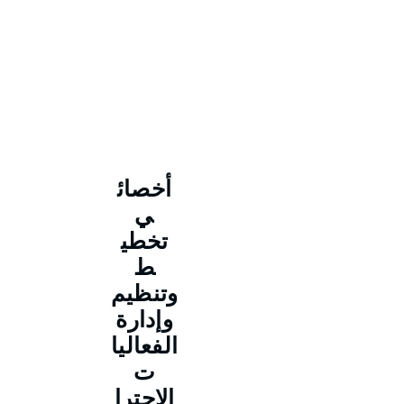
أخصائ
ي
تخطي
ط
وتنظيم
وإدارة
الفعاليا
ت
الاحترا