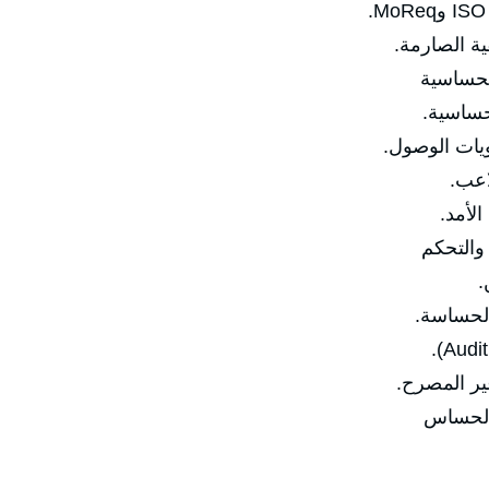
🔹 أهمية 
✅ ثانيً
🔹 تع
🔹 تصنيفا
🔹 
🔹 م
✅ ثالثًا

🔹 الف
🔹 منع ال
✅ رابعً