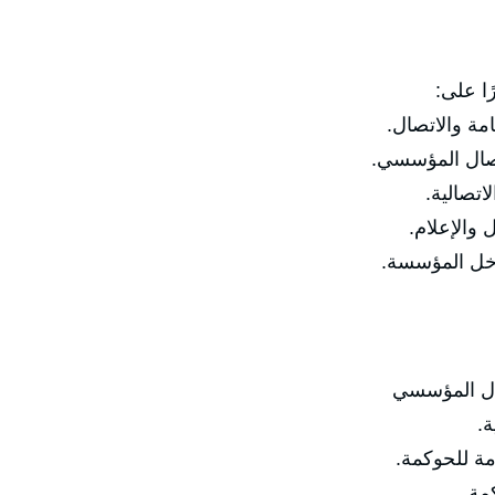
بنهاية 
✅ فهم مفهوم 
✅ تصميم أطر 
✅ ضبط ا
✅ إدارة ال
✅ رفع نضج ا
✅ أولًا: مف

🔹لماذا تح
🔹ا