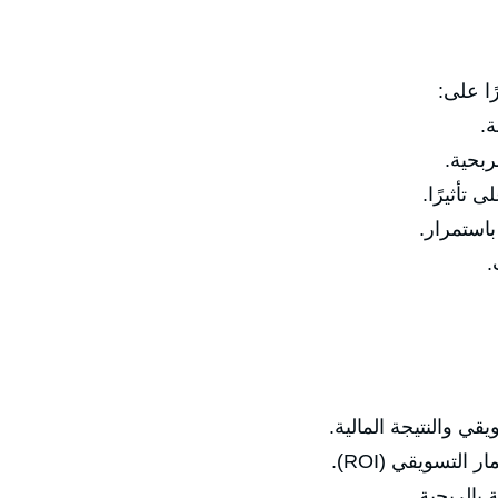
ًا على:
ة.
ربحية.
 تأثيرًا.
استمرار.
.
والنتيجة المالية.
تسويقي (ROI).
الربحية.