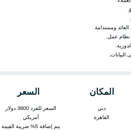
🔹 تق

✅ ثامنًا: بناء م
🔹 تحويل 
🔹 رب
🔹 تحسي
السعر
المكان
السعر للفرد 3800 دولار
دبي
أمريكي
القاهرة
يتم إضافة 5% ضريبة القيمة