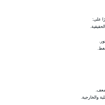
ًا على:
حقيقية.
ور.
غط.
ضعف.
 والخارجية.