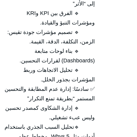
إلى “الأثر”
🔹 الفرق بين KPI وKRI
ومؤشرات التنبؤ والقيادة.
🔹 تصميم مؤشرات جودة تقيس:
الزمن، التكلفة، الدقة، القيمة.
🔹 بناء لوحات متابعة
(Dashboards) لقرارات التحسين.
🔹 تحليل الاتجاهات وربط
المؤشرات بجذور الخلل.
✅ سادسًا: إدارة عدم المطابقة والتحسين
المستمر “بطريقة تمنع التكرار”
🔹 إدارة الشكاوى كمصدر تحسين
وليس عبء تشغيلي.
🔹تحليل السبب الجذري باستخدام
أدوات مثل 5 Whys، مخطط عظم