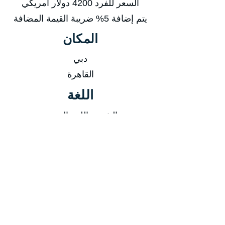
السعر للفرد 4200 دولار أمريكي
يتم إضافة 5% ضريبة القيمة المضافة
المكان
دبي
القاهرة
اللغة
الشرح باللغة العربية
المادة العلمية باللغة العربية
الدورة تشمل
المادة العلمية
شهادة الدورة
وجبة غذاء + وجبات خفيفة فى القاعة