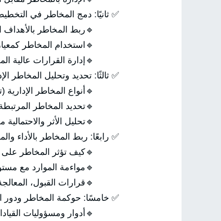
✅ ثانيًا: دمج المخاطر في التخطيط 
🔹ربط المخاطر بالأهداف الاست
🔹استخدام المخاطر كمعيار للم
🔹إدارة القرارات عالية المخ
✅ ثالثًا: تحديد وتحليل المخاطر الإد
🔹أنواع المخاطر الإدارية (تشغي
🔹تحديد المخاطر المرتبطة باله
🔹تحليل الأثر والاحتمالية من 
✅ رابعًا: ربط المخاطر بالأداء والم
🔹كيف تؤثر المخاطر على تحق
🔹مواءمة الموارد مع مستوى
🔹قرارات القبول، المعالجة، أو
✅ خامسًا: حوكمة المخاطر ودور ال
🔹أدوار ومسؤوليات القيادات ف