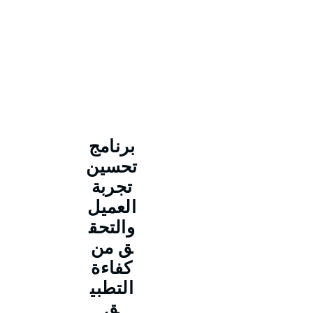
برنامج
تحسين
تجربة
العميل
والتحق
ق من
كفاءة
التطبي
ق