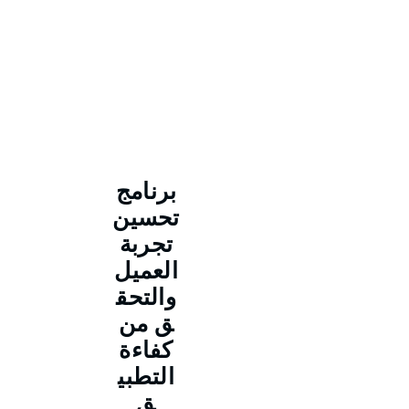
برنامج
تحسين
تجربة
العميل
والتحق
ق من
كفاءة
التطبي
ق