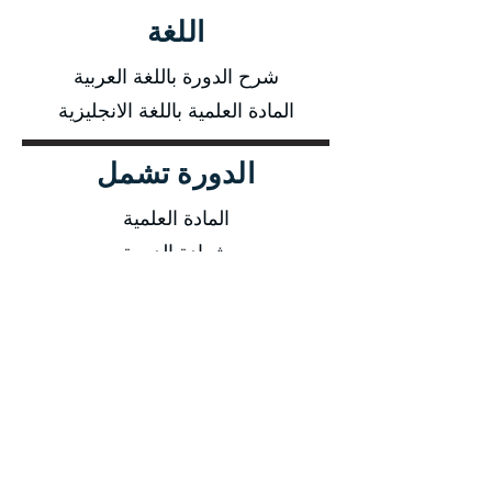
اللغة
شرح الدورة باللغة العربية
المادة العلمية باللغة الانجليزية
الدورة تشمل
المادة العلمية
شهادة الدورة
وجبة غذاء + وجبات خفيفة فى القاعة
فلاشة تحتوى قوالب ونماذج
أسلوب التدريب
محاضرة نظرية
ورشة عمل
تدريب اونلاين