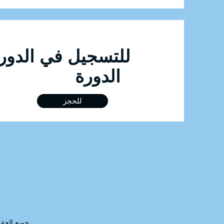
الدورة
للحجز
raining FZE LLC