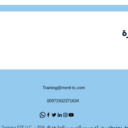
Training@merit-tc.com
00971502371634
Merit For T - جميع الحقوق محفوظة - شركة ميريت للتدريب - الشارقة @ 2026