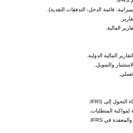

مكونات التقارير المالية (الميزانية، ق
الإف
أمثلة عملية
التحليل المالي باست
دراس
إدارة التغيير
تطوير الكفاءات ا
التعامل مع ال