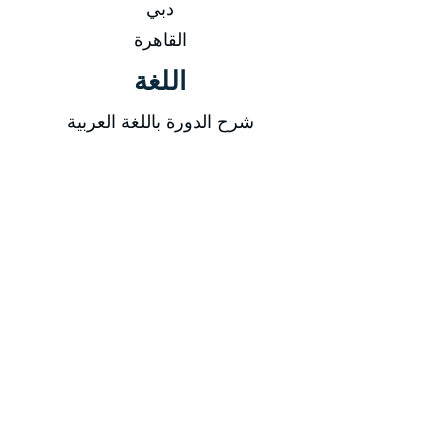
دبي
القاهرة
اللغة
شرح الدورة باللغة العربية
المادة العلمية باللغة العربية
الدورة تشمل
المادة العلمية
شهادة الدورة
وجبة غذاء + وجبات خفيفة فى القاعة
فلاشة تحتوى قوالب ونماذج
أسلوب التدريب
محاضرة نظرية