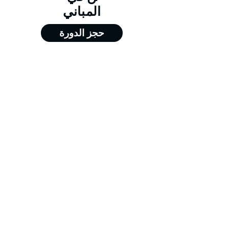
المباني
حجز الدورة
من 29/03/2026 إلى 02/04/2026
من 14/06/2026 إلى 18/06/2026
من 13/09/2026 إلى 17/09/2026
من 13/12/2026 إلى 17/12/2026
Training@merit-tc.com
00971502371634
Merit For Training FZE LLC - جميع الحقوق
محفوظة - شركة ميريت للتدريب - الشارقة @
2026