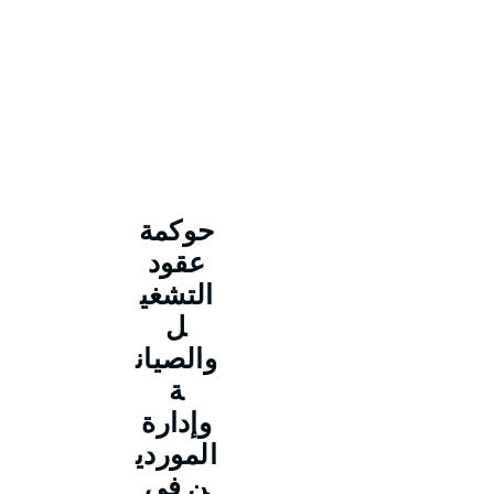
حوكمة
عقود
التشغي
ل
والصيان
ة
وإدارة
الموردي
ن في