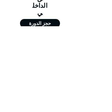
الداخل
ي
حجز الدورة
من 11/01/2026 إلى 15/01/2026
من 12/04/2026 إلى 16/04/2026
من 12/07/2026 إلى 16/07/2026
من 18/10/2026 إلى 22/10/2026
Training@merit-tc.com
00971502371634
Merit For Training FZE LLC - جميع الحقوق
محفوظة - شركة ميريت للتدريب - الشارقة @
2026