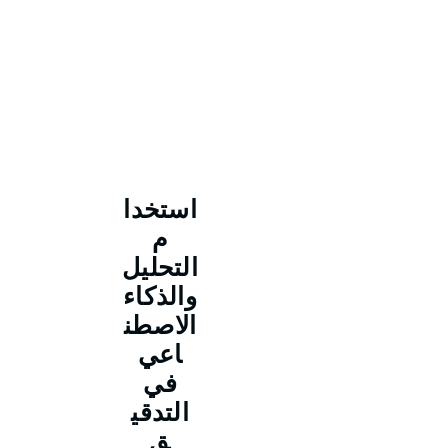
استخدا
م
التحليل
والذكاء
الاصطن
اعي
في
التدقي
ق