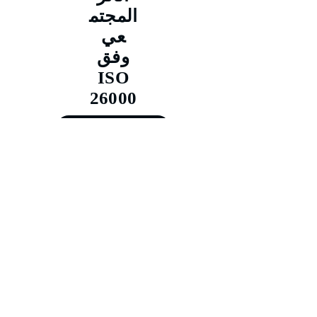
المجتم
عي
وفق
ISO
26000
حجز الدورة
من 01/02/2026 إلى 05/02/2026
من 03/05/2026 إلى 07/05/2026
من 02/08/2026 إلى 06/08/2026
من 01/11/2026 إلى 05/11/2026
Training@merit-tc.com
00971502371634