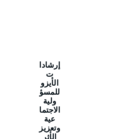
إرشادا
ت
الأيزو
للمسؤ
ولية
الاجتما
عية
وتعزيز
الأثر