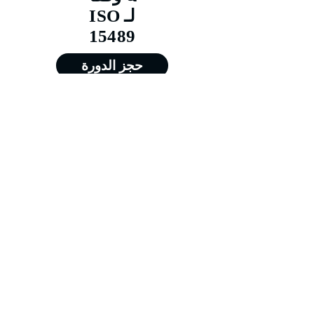
لـ ISO
15489
حجز الدورة
من 01/02/2026 إلى 05/02/2026
من 03/05/2026 إلى 07/05/2026
من 02/08/2026 إلى 06/08/2026
من 01/11/2026 إلى 05/11/2026
Training@merit-tc.com
00971502371634
Merit For Training FZE LLC - جميع الحقوق
محفوظة - شركة ميريت للتدريب - الشارقة @
2026