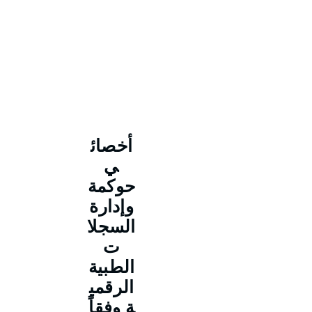
أخصائ
ي
حوكمة
وإدارة
السجلا
ت
الطبية
الرقمي
ة وفقاً