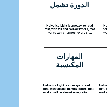
الدورة تشمل
Helvetica Light is an easy-to-read
He
font, with tall and narrow letters, that
fo
works well on almost every site.
wo
المهارات
المكتسبة
Helvetica Light is an easy-to-read
Helve
font, with tall and narrow letters, that
font, 
works well on almost every site.
works