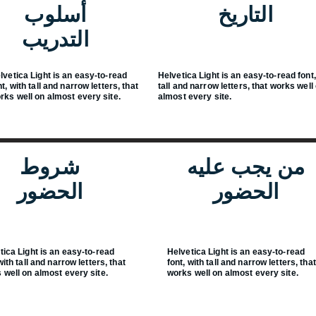
التاريخ
أسلوب
التدريب
lvetica Light is an easy-to-read
Helvetica Light is an easy-to-read font,
nt, with tall and narrow letters, that
tall and narrow letters, that works well
rks well on almost every site.
almost every site.
من يجب عليه
شروط
الحضور
الحضور
tica Light is an easy-to-read
Helvetica Light is an easy-to-read
with tall and narrow letters, that
font, with tall and narrow letters, that
 well on almost every site.
works well on almost every site.