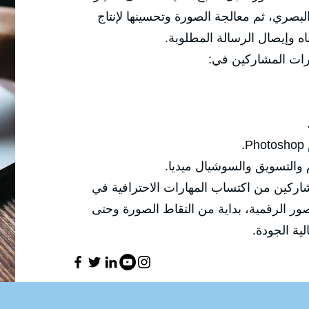
الزوايا والإضاءة والعدسات والتكوين البصر
محتوى احترافي قادر على جذب
✅ وتركّز هذه الدو

🔹 إنتاج صور احترافية مناسب
✅ الهدف العام للدورة هو تمكين المشاركين
التصوير الفوتوغرافي والتعامل مع الصور ال
معالجتها و