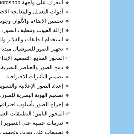
🔹 التعرف على واجهة Photoshop.
🔹 أدوات التعديل والمعالجة الاحت
🔹 تحسين الإضاءة والألوان وجود
🔹 إزالة العيوب وتنظيف الصور.
🔹 استخدام الطبقات والفلاتر والت
🔹 تجهيز الصور للسوشيال ميديا 
✅ المحور السابع: التصميم الإبداع
🔹 دمج الصور والعناصر البصرية.
🔹 تصميم التأثيرات الاحترافية.
🔹 إعداد الصور الإعلانية والتسويق
🔹 تصميم الهوية البصرية للصور.
🔹 إخراج الصور بأسلوب احتراف
✅ المحور الثامن: التطبيقات العم
🔹 تدريبات عملية على التصوير ال
🔹 تطبيقات على تعديل وتحسين 