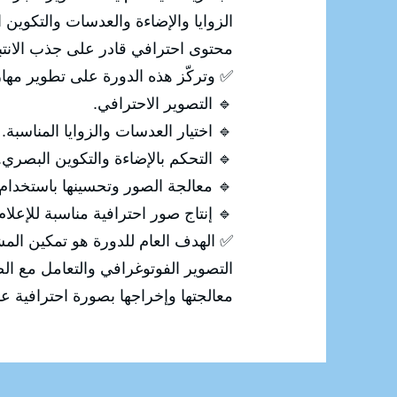
ي، ثم معالجة الصورة وتحسينها لإنتاج
 الانتباه وإيصال الرسالة المطلوبة.
رة على تطوير مهارات المشاركين في:
🔹 التصوير الاحترافي.
🔹 اختيار العدسات والزوايا المناسبة.
🔹 التحكم بالإضاءة والتكوين البصري.
 معالجة الصور وتحسينها باستخدام Photoshop.
ة للإعلام والتسويق والسوشيال ميديا.
 من اكتساب المهارات الاحترافية في
رقمية، بداية من التقاط الصورة وحتى
إخراجها بصورة احترافية عالية الجودة.