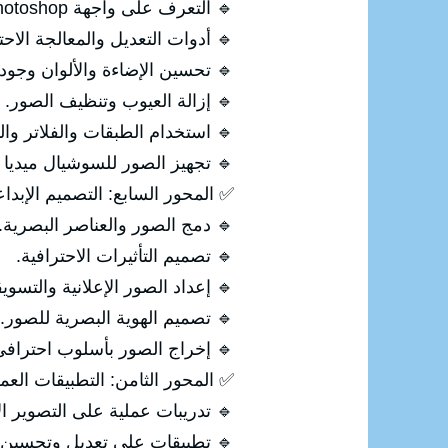
🔹 التعرف على واجهة Photoshop.
🔹 أدوات التعديل والمعالجة الاحت
🔹 تحسين الإضاءة والألوان وجود
🔹 إزالة العيوب وتنظيف الصور.
🔹 استخدام الطبقات والفلاتر والت
🔹 تجهيز الصور للسوشيال ميديا 
✅ المحور السابع: التصميم الإبداع
🔹 دمج الصور والعناصر البصرية.
🔹 تصميم التأثيرات الاحترافية.
🔹 إعداد الصور الإعلانية والتسويق
🔹 تصميم الهوية البصرية للصور.
🔹 إخراج الصور بأسلوب احتراف
✅ المحور الثامن: التطبيقات العم
🔹 تدريبات عملية على التصوير ال
🔹 تطبيقات على تعديل وتحسين 