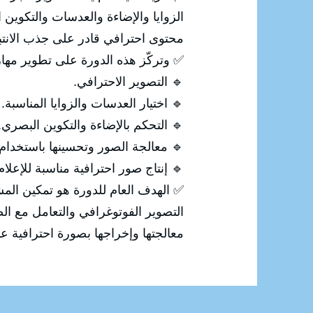
ي، ثم معالجة الصورة وتحسينها لإنتاج
 الانتباه وإيصال الرسالة المطلوبة.
رة على تطوير مهارات المشاركين في:
🔹 التصوير الاحترافي.
🔹 اختيار العدسات والزوايا المناسبة.
🔹 التحكم بالإضاءة والتكوين البصري.
 معالجة الصور وتحسينها باستخدام Photoshop.
ة للإعلام والتسويق والسوشيال ميديا.
 من اكتساب المهارات الاحترافية في
رقمية، بداية من التقاط الصورة وحتى
إخراجها بصورة احترافية عالية الجودة.