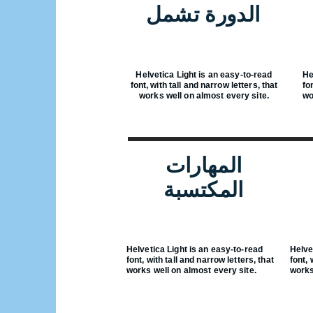
الدورة تشمل
Helvetica Light is an easy-to-read
He
font, with tall and narrow letters, that
fo
works well on almost every site.
wo
المهارات
المكتسبة
Helvetica Light is an easy-to-read
Helve
font, with tall and narrow letters, that
font, 
works well on almost every site.
works