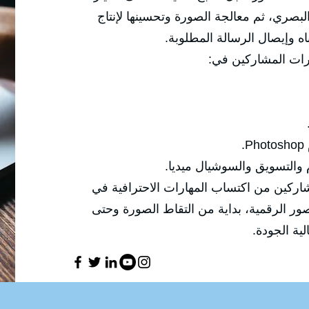
الزوايا والإضاءة والعدسات والتكوين البصر
محتوى احترافي قادر على جذب
✅ وتركّز هذه الدو

🔹 إنتاج صور احترافية مناسب
✅ الهدف العام للدورة هو تمكين المشاركين
التصوير الفوتوغرافي والتعامل مع الصور ال
معالجتها و