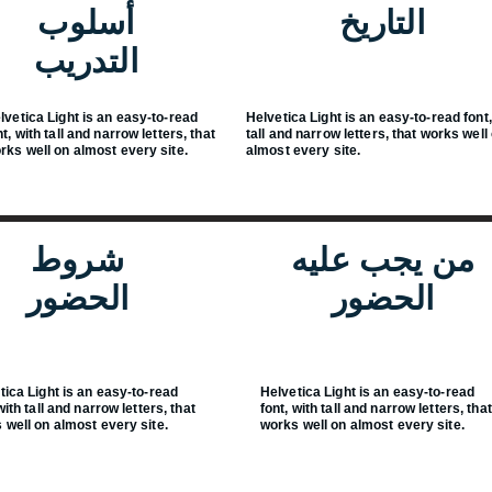
التاريخ
أسلوب
التدريب
lvetica Light is an easy-to-read
Helvetica Light is an easy-to-read font,
nt, with tall and narrow letters, that
tall and narrow letters, that works well
rks well on almost every site.
almost every site.
من يجب عليه
شروط
الحضور
الحضور
tica Light is an easy-to-read
Helvetica Light is an easy-to-read
with tall and narrow letters, that
font, with tall and narrow letters, that
 well on almost every site.
works well on almost every site.