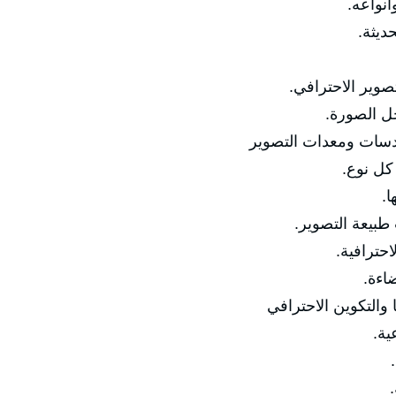
🔹 مفهو
🔹 تط
🔹 الفرق بين الت
🔹 أساسيا
✅ المحور الثاني: الك
🔹 أنوا

🔹 اختيار العد
🔹 إعدادا
🔹 ا
✅ المحور الثالث: ال
🔹 
