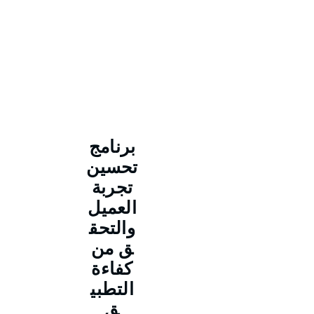
برنامج
تحسين
تجربة
العميل
والتحق
ق من
كفاءة
التطبي
ق