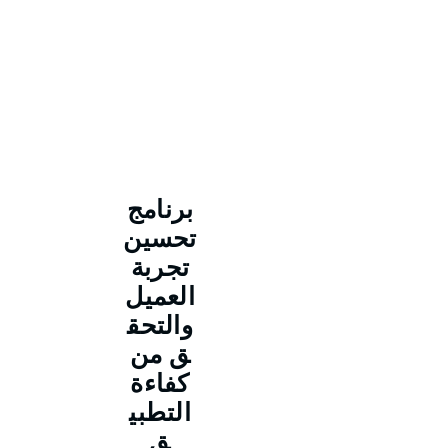
برنامج
تحسين
تجربة
العميل
والتحق
ق من
كفاءة
التطبي
ق