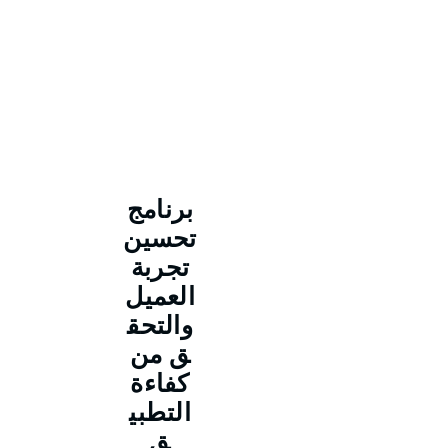
برنامج
تحسين
تجربة
العميل
والتحق
ق من
كفاءة
التطبي
ق