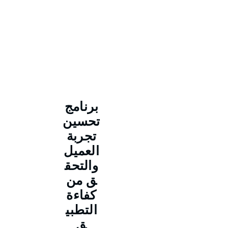
برنامج
تحسين
تجربة
العميل
والتحق
ق من
كفاءة
التطبي
ق