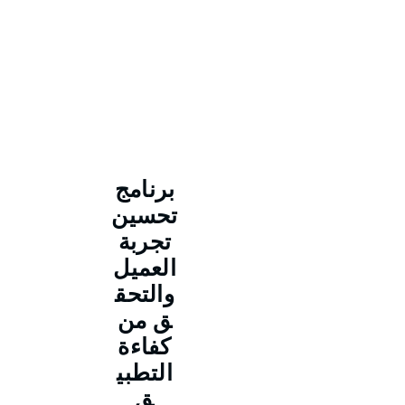
برنامج
تحسين
تجربة
العميل
والتحق
ق من
كفاءة
التطبي
ق