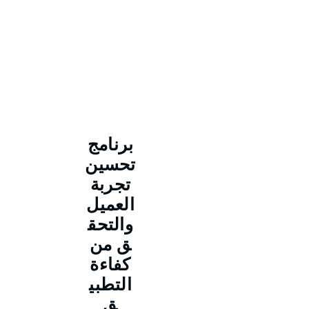
برنامج
تحسين
تجربة
العميل
والتحق
ق من
كفاءة
التطبي
ق