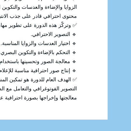
ي، ثم معالجة الصورة وتحسينها لإنتاج
 الانتباه وإيصال الرسالة المطلوبة.
رة على تطوير مهارات المشاركين في:
🔹 التصوير الاحترافي.
🔹 اختيار العدسات والزوايا المناسبة.
🔹 التحكم بالإضاءة والتكوين البصري.
 معالجة الصور وتحسينها باستخدام Photoshop.
ة للإعلام والتسويق والسوشيال ميديا.
 من اكتساب المهارات الاحترافية في
رقمية، بداية من التقاط الصورة وحتى
إخراجها بصورة احترافية عالية الجودة.