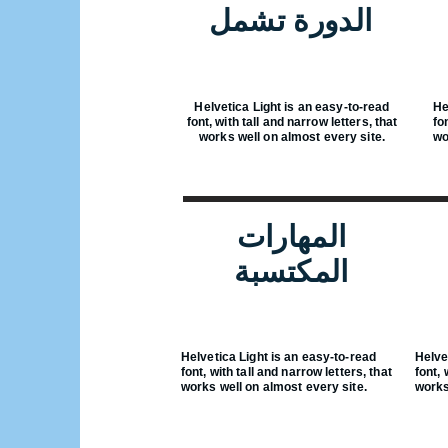
الدورة تشمل
Helvetica Light is an easy-to-read
He
font, with tall and narrow letters, that
fo
works well on almost every site.
wo
المهارات
المكتسبة
Helvetica Light is an easy-to-read
Helve
font, with tall and narrow letters, that
font, 
works well on almost every site.
works