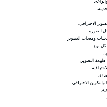
🔹 مفهو
🔹 تط
🔹 الفرق بين الت
🔹 أساسيا
✅ المحور الثاني: الك
🔹 أنوا

🔹 اختيار العد
🔹 إعدادا
🔹 ا
✅ المحور الثالث: ال
🔹 
