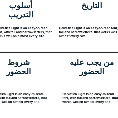
التاريخ
أسلوب
التدريب
lvetica Light is an easy-to-read
Helvetica Light is an easy-to-read font,
nt, with tall and narrow letters, that
tall and narrow letters, that works well
rks well on almost every site.
almost every site.
من يجب عليه
شروط
الحضور
الحضور
tica Light is an easy-to-read
Helvetica Light is an easy-to-read
with tall and narrow letters, that
font, with tall and narrow letters, that
 well on almost every site.
works well on almost every site.