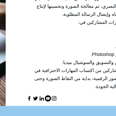
الزوايا والإضاءة والعدسات والتكوين البصر
محتوى احترافي قادر على جذب
✅ وتركّز هذه الدو

🔹 إنتاج صور احترافية مناسب
✅ الهدف العام للدورة هو تمكين المشاركين
التصوير الفوتوغرافي والتعامل مع الصور ال
معالجتها و