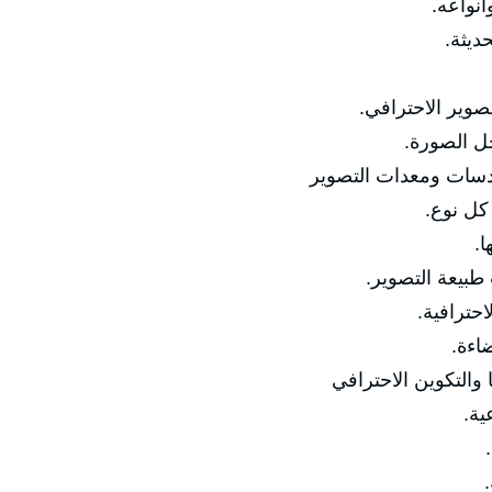
🔹 مفهو
🔹 تط
🔹 الفرق بين الت
🔹 أساسيا
✅ المحور الثاني: الك
🔹 أنوا

🔹 اختيار العد
🔹 إعدادا
🔹 ا
✅ المحور الثالث: ال
🔹 
