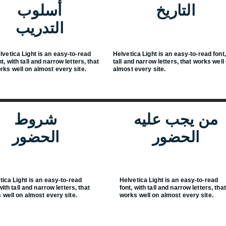
التاريخ
أسلوب
التدريب
lvetica Light is an easy-to-read
Helvetica Light is an easy-to-read font,
nt, with tall and narrow letters, that
tall and narrow letters, that works well
rks well on almost every site.
almost every site.
من يجب عليه
شروط
الحضور
الحضور
tica Light is an easy-to-read
Helvetica Light is an easy-to-read
with tall and narrow letters, that
font, with tall and narrow letters, that
 well on almost every site.
works well on almost every site.