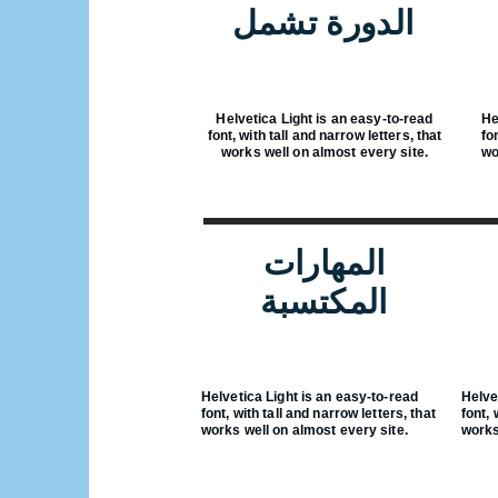
الدورة تشمل
Helvetica Light is an easy-to-read
He
font, with tall and narrow letters, that
fo
works well on almost every site.
wo
المهارات
المكتسبة
Helvetica Light is an easy-to-read
Helve
font, with tall and narrow letters, that
font, 
works well on almost every site.
works