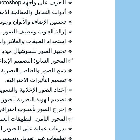
🔹 التعرف على واجهة Photoshop.
🔹 أدوات التعديل والمعالجة الاحت
🔹 تحسين الإضاءة والألوان وجود
🔹 إزالة العيوب وتنظيف الصور.
🔹 استخدام الطبقات والفلاتر والت
🔹 تجهيز الصور للسوشيال ميديا 
✅ المحور السابع: التصميم الإبداع
🔹 دمج الصور والعناصر البصرية.
🔹 تصميم التأثيرات الاحترافية.
🔹 إعداد الصور الإعلانية والتسويق
🔹 تصميم الهوية البصرية للصور.
🔹 إخراج الصور بأسلوب احتراف
✅ المحور الثامن: التطبيقات العم
🔹 تدريبات عملية على التصوير ال
🔹 تطبيقات على تعديل وتحسين 