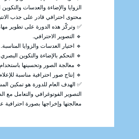
ي، ثم معالجة الصورة وتحسينها لإنتاج
 الانتباه وإيصال الرسالة المطلوبة.
رة على تطوير مهارات المشاركين في:
🔹 التصوير الاحترافي.
🔹 اختيار العدسات والزوايا المناسبة.
🔹 التحكم بالإضاءة والتكوين البصري.
 معالجة الصور وتحسينها باستخدام Photoshop.
ة للإعلام والتسويق والسوشيال ميديا.
 من اكتساب المهارات الاحترافية في
رقمية، بداية من التقاط الصورة وحتى
إخراجها بصورة احترافية عالية الجودة.