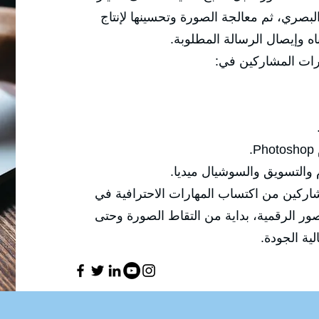
الزوايا والإضاءة والعدسات والتكوين البصر
محتوى احترافي قادر على جذب
✅ وتركّز هذه الدو

🔹 إنتاج صور احترافية مناسب
✅ الهدف العام للدورة هو تمكين المشاركين
التصوير الفوتوغرافي والتعامل مع الصور ال
معالجتها و