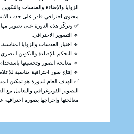
ي، ثم معالجة الصورة وتحسينها لإنتاج
 الانتباه وإيصال الرسالة المطلوبة.
رة على تطوير مهارات المشاركين في:
🔹 التصوير الاحترافي.
🔹 اختيار العدسات والزوايا المناسبة.
🔹 التحكم بالإضاءة والتكوين البصري.
 معالجة الصور وتحسينها باستخدام Photoshop.
ة للإعلام والتسويق والسوشيال ميديا.
 من اكتساب المهارات الاحترافية في
رقمية، بداية من التقاط الصورة وحتى
إخراجها بصورة احترافية عالية الجودة.