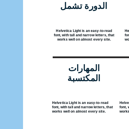
الدورة تشمل
Helvetica Light is an easy-to-read
He
font, with tall and narrow letters, that
fo
works well on almost every site.
wo
المهارات
المكتسبة
Helvetica Light is an easy-to-read
Helve
font, with tall and narrow letters, that
font, 
works well on almost every site.
works