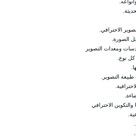
🔹 مفهو
🔹 تط
🔹 الفرق بين الت
🔹 أساسيا
✅ المحور الثاني: الك
🔹 أنوا

🔹 اختيار العد
🔹 إعدادا
🔹 ا
✅ المحور الثالث: ال
🔹 
