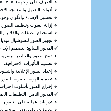
🔹 التعرف على واجهة Photoshop.
🔹 أدوات التعديل والمعالجة الاحت
🔹 تحسين الإضاءة والألوان وجود
🔹 إزالة العيوب وتنظيف الصور.
🔹 استخدام الطبقات والفلاتر والت
🔹 تجهيز الصور للسوشيال ميديا 
✅ المحور السابع: التصميم الإبداع
🔹 دمج الصور والعناصر البصرية.
🔹 تصميم التأثيرات الاحترافية.
🔹 إعداد الصور الإعلانية والتسويق
🔹 تصميم الهوية البصرية للصور.
🔹 إخراج الصور بأسلوب احتراف
✅ المحور الثامن: التطبيقات العم
🔹 تدريبات عملية على التصوير ال
🔹 تطبيقات على تعديل وتحسين 