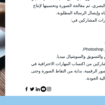
الزوايا والإضاءة والعدسات والتكوين البصر
محتوى احترافي قادر على جذب
✅ وتركّز هذه الدو

🔹 إنتاج صور احترافية مناسب
✅ الهدف العام للدورة هو تمكين المشاركين
التصوير الفوتوغرافي والتعامل مع الصور ال
معالجتها و