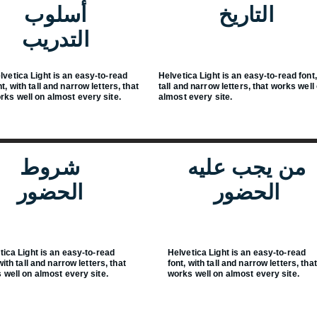
التاريخ
أسلوب
التدريب
lvetica Light is an easy-to-read
Helvetica Light is an easy-to-read font,
nt, with tall and narrow letters, that
tall and narrow letters, that works well
rks well on almost every site.
almost every site.
من يجب عليه
شروط
الحضور
الحضور
tica Light is an easy-to-read
Helvetica Light is an easy-to-read
with tall and narrow letters, that
font, with tall and narrow letters, that
 well on almost every site.
works well on almost every site.