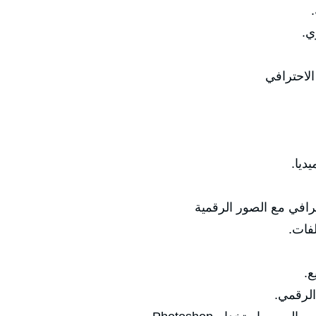

🔹
✅ المحور 
🔹 ا
✅ المحور الخامس: التع
🔹 نق
🔹
🔹 تجهي