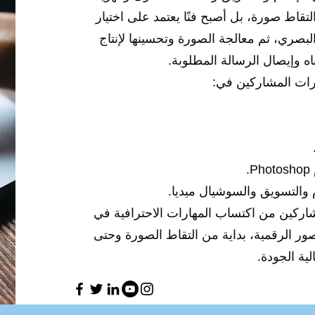
البصرية، حيث لم يعد التصوير مجرد التقاط 
الزوايا والإضاءة والعدسات والتكوين البصر
محتوى احترافي قادر على جذب
✅ وتركّز هذه الدو

🔹 إنتاج صور احترافية مناسب
✅ الهدف العام للدورة هو تمكين المشاركين
التصوير الفوتوغرافي والتعامل مع الصور ال
معالجتها و