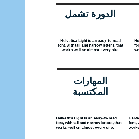
الدورة تشمل
Helvetica Light is an easy-to-read
He
font, with tall and narrow letters, that
fo
works well on almost every site.
wo
المهارات
المكتسبة
Helvetica Light is an easy-to-read
Helve
font, with tall and narrow letters, that
font, 
works well on almost every site.
works