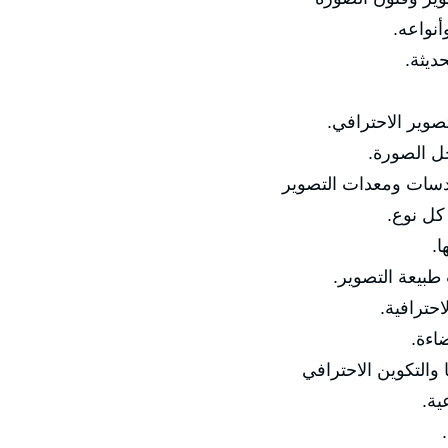
🔹 مفهو
🔹 تط
🔹 الفرق بين الت
🔹 أساسيا
✅ المحور الثاني: الك
🔹 أنوا

🔹 اختيار العد
🔹 إعدادا
🔹 ا
✅ المحور الثالث: ال
🔹 