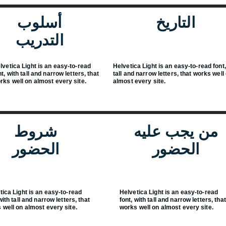
التاريخ
أسلوب
التدريب
lvetica Light is an easy-to-read
Helvetica Light is an easy-to-read font,
nt, with tall and narrow letters, that
tall and narrow letters, that works well
rks well on almost every site.
almost every site.
من يجب عليه
شروط
الحضور
الحضور
tica Light is an easy-to-read
Helvetica Light is an easy-to-read
with tall and narrow letters, that
font, with tall and narrow letters, that
 well on almost every site.
works well on almost every site.