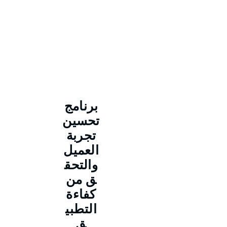
برنامج
تحسين
تجربة
العميل
والتحق
ق من
كفاءة
التطبي
ق