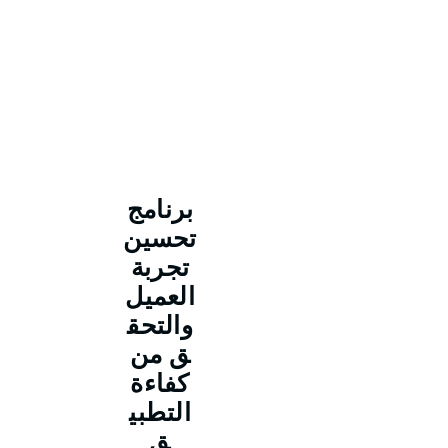
برنامج
تحسين
تجربة
العميل
والتحق
ق من
كفاءة
التطبي
ق