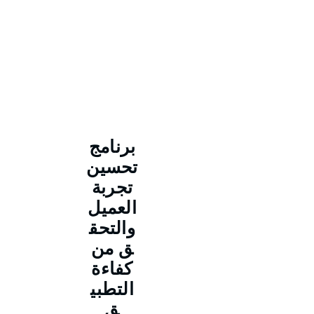
برنامج
تحسين
تجربة
العميل
والتحق
ق من
كفاءة
التطبي
ق