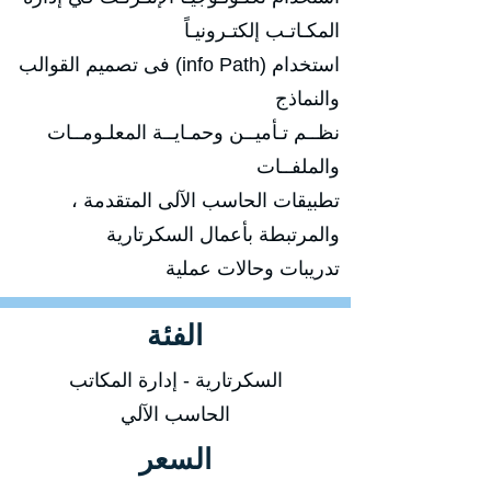
المكـاتـب إلكتـرونيـاً
استخدام (info Path) فى تصميم القوالب
والنماذج
نظــم تـأميــن وحمـايــة المعلـومــات
والملفــات
تطبيقات الحاسب الآلى المتقدمة ،
والمرتبطة بأعمال السكرتارية
تدريبات وحالات عملية
الفئة
السكرتارية - إدارة المكاتب
الحاسب الآلي
السعر