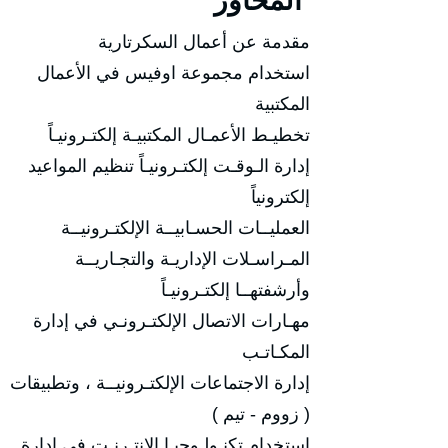
المحاور
مقدمة عن أعمال السكرتارية
استخدام مجموعة اوفيس في الأعمال
المكتبية
تخطيـط الأعمـال المكتبيـة إلكتـرونيـاً
إدارة الـوقـت إلكتـرونيـاً تنظيم المواعيد
إلكترونياً
العمليــات الحسـابيــة الإلكتـرونيــة
المـراسـلات الإداريـة والتجـاريــة
وأرشفتهــا إلكتـرونيـاً
مهـارات الاتصال الإلكتـرونـي في إدارة
المكـاتـب
إدارة الاجتماعات الإلكتـرونيــة ، وتطبيقات
( زووم - تيم )
استخدام تكنـولـوجيـا الإنتـرنـت في إدارة