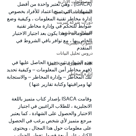
المصطلحات الإدارية
(ISACA) ، وهي تعتبر واحدة من أفضل 
الشهادات التي تمنح اعتماد للأفراد بخصوص 
المصطلحات المحاسبية
إدارة مخاطر تقنية المعلومات ، وكيفية وضع 
دورات شركة ميريت
ضوابط للتحكم في وإدارة مخاطر تقنية 
المهارات الوظيفية
المعلومات ، وهذا يكون بعد اجتياز الاختبار 
الخاص بها ، مع توافر باقي الشروط في 
الموارد البشرية
المتقدم
دروس تحليل البيانات
هذه الشهادة تثبت خبرة الحاصل عليها في 
اللغة الانجليزية في العمل
(فهم مخاطر أمن المعلومات – وكيفية تحديد 
إدارة المخاطر
تلك المخاطر – وإدارة المخاطر – والاستجابة 
لها ومراقبتها وكتابة تقارير عنها )
وقامت ISACA بإصدار كتاب متميز باللغة 
الانجليزية ، للطلاب الراغبين في اجتياز 
الاختبار والحصول على الشهادة ، كما يعتبر 
مرجع متميز لأي شخص يرغب في الحصول 
على معلومات حول هذا المجال ، ويحتوى 
الكتاب على أربعة فصول تغطي الجوانب 