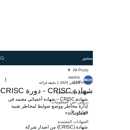
منشور
All Posts
merit-tc
All Posts
28 يناير 2024
1 دقيقة قراءة
شهادة CRISC - دورة CRISC
معايير دولية معتمدة
شهادة CRISC – شهادة أخصائي معتمد في 
دروس أمن المعلومات
إدارة مخاطر ووضع ضوابط لمخاطر تقنية 
شهادات الأيزو
المعلومات  
الشهادات المعتمدة
شهادة (CRISC) من اصدار شركة 